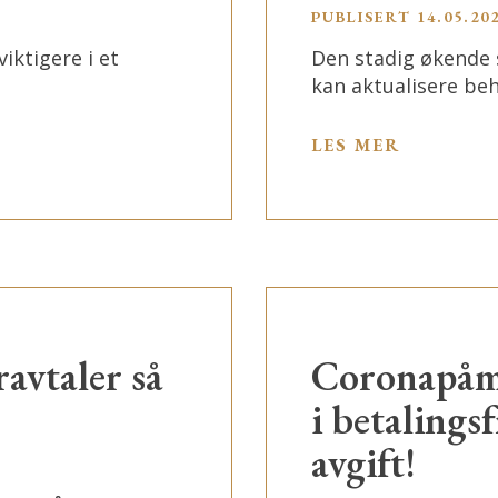
PUBLISERT
14.05.20
iktigere i et
Den stadig økende 
kan aktualisere beh
LES MER
avtaler så
Coronapåmi
i betalingsf
avgift!