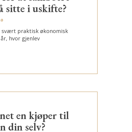
å sitte i uskifte?
20
n svært praktisk økonomisk
år, hvor gjenlev
et en kjøper til
 din selv?