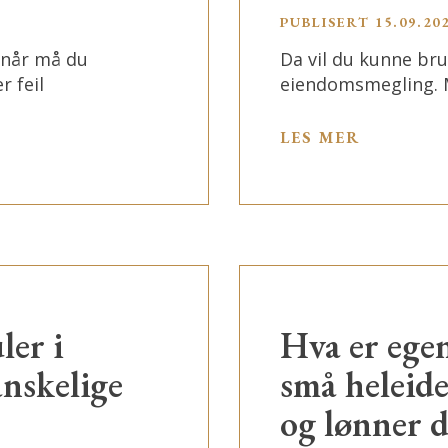
PUBLISERT 15.09.20
 når må du
Da vil du kunne bru
 feil
eiendomsmegling. 
LES MER
er i
Hva er ege
anskelige
små heleide
og lønner d