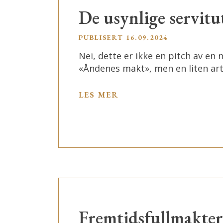
De usynlige servitu
PUBLISERT 16.09.2024
Nei, dette er ikke en pitch av en 
«Åndenes makt», men en liten ar
LES MER
Fremtidsfullmakter,