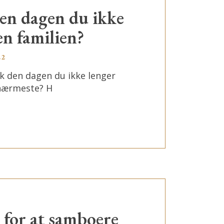
den dagen du ikke
en familien?
22
sk den dagen du ikke lenger
 nærmeste? H
l for at samboere