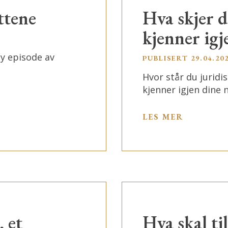
ttene
Hva skjer 
kjenner igj
ny episode av
PUBLISERT
29.04.20
t
Hvor står du juridi
kjenner igjen dine
LES MER
 et
Hva skal ti