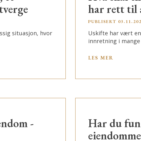
tverge
har rett til 
PUBLISERT
03.11.20
sig situasjon, hvor
Uskifte har vært e
innretning i mange 
LES MER
iendom -
Har du funn
eiendommen