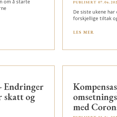
n om å starte
PUBLISERT
07.04.20
rne
De siste ukene ha
forskjellige tiltak
LES MER
- Endringer
Kompensasj
r skatt og
omsetningss
med Coron