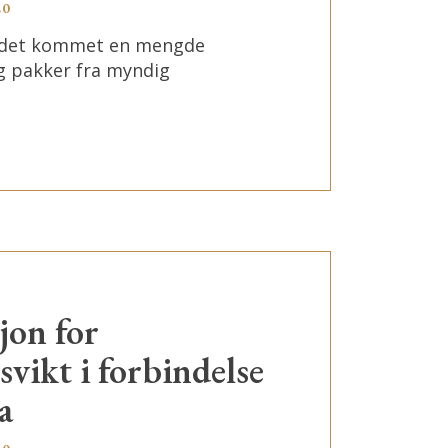
20
r det kommet en mengde
 og pakker fra myndig
on for
vikt i forbindelse
a